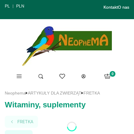
PL
PLN
Kontakt
O nas
Produkty w ko
Menu
Ulubione
Otwórz wyszukiwarkę
Szukaj
Koszyk
Zaloguj się
Neophema
ARTYKUŁY DLA ZWIERZĄT
FRETKA
Witaminy, suplementy
FRETKA