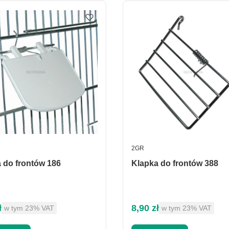
ERZOLUBÓW
ENT
PRODUCENT
2GR
 do frontów 186
Klapka do frontów 388
brutto
Cena brutto
ł
8,90 zł
w tym %s VAT
w tym %s VAT
w tym
23%
VAT
w tym
23%
VAT