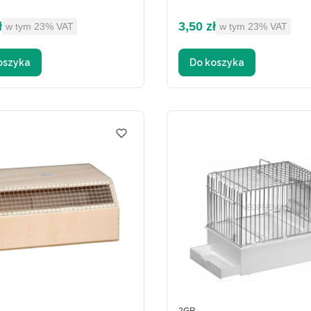
brutto
Cena brutto
ł
3,50 zł
w tym %s VAT
w tym %s VAT
w tym
23%
VAT
w tym
23%
VAT
oszyka
Do koszyka
ENT
PRODUCENT