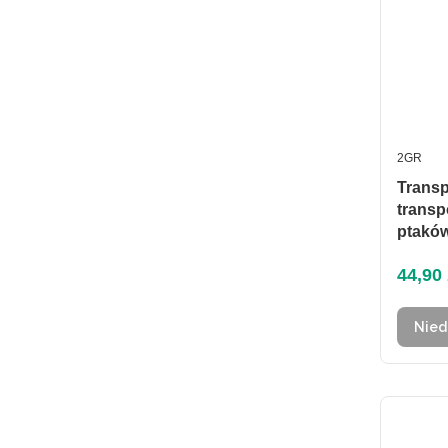
PRODUC
2GR
Transp
transp
ptaków
Cena 
44,90 
Nied