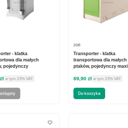
ENT
PRODUCENT
2GR
orter - klatka
Transporter - klatka
ortowa dla małych
transportowa dla małych
, pojedynczy
ptaków, pojedynczy maxi
brutto
Cena brutto
zł
69,90 zł
w tym %s VAT
w tym %s VAT
w tym
23%
VAT
w tym
23%
VAT
ostępny
Do koszyka