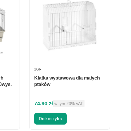
PRODUCENT
2GR
ch
Klatka wystawowa dla małych
20wys.
ptaków
Cena brutto
74,90 zł
w tym %s VAT
w tym
23%
VAT
Do koszyka