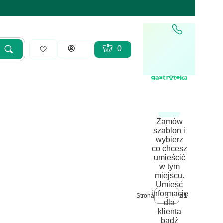
Produkty w koszyku: 0. Zobacz sz
Koszyk
Zaloguj się
Szukaj
yść
Zamów
szablon i
wybierz
co chcesz
umieścić
w tym
miejscu.
Umieść
informację
Strona
z 1
dla
klienta
bądź