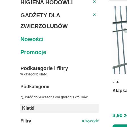
HIGIENA HODOWLI
HIGIENA HODOWLI
GADŻETY DLA ZWI
GADŻETY DLA
ZWIERZOLUBÓW
Nowości
Promocje
Podkategorie i filtry
w kategorii: Klatki
PRODUC
2GR
Podkategorie
Klapka
Wróć do: Akcesoria dla gryzoni i królików
Klatki
Cena 
3,90 z
Filtry
Wyczyść