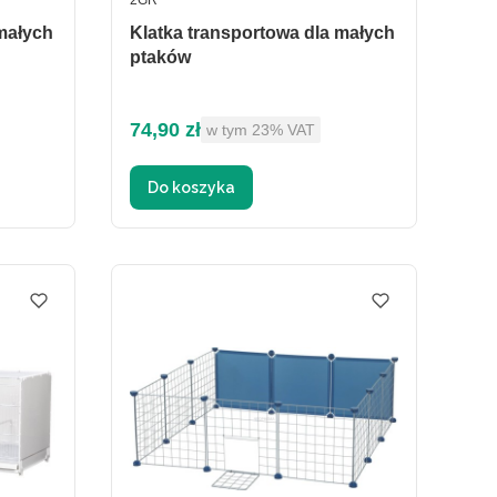
2GR
 małych
Klatka transportowa dla małych
ptaków
Cena brutto
74,90 zł
w tym %s VAT
w tym
23%
VAT
Do koszyka