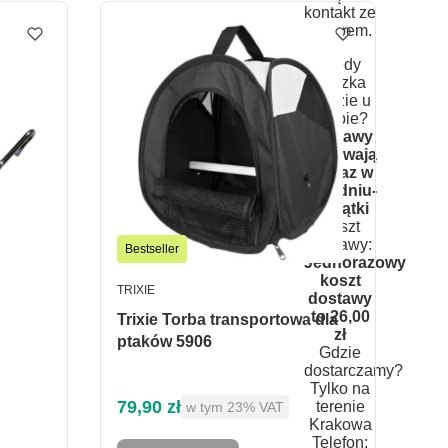
kontakt ze
sklepem.
Kiedy
paczka
będzie u
Ciebie?
Dostawy
odbywają
się raz w
tygodniu-
w piątki
Koszt
dostawy:
Bestseller
Jednorazowy
koszt
PRODUCENT
TRIXIE
dostawy
to 26,00
Trixie Torba transportowa dla
zł
ptaków 5906
Gdzie
dostarczamy?
Tylko na
Cena brutto
79,90 zł
terenie
w tym %s VAT
w tym
23%
VAT
Krakowa
Telefon: