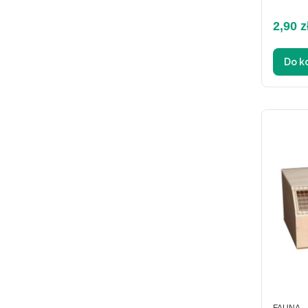
Cena 
2,90 z
Do k
PRODUC