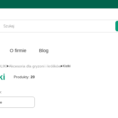
Wycz
O firmie
Blog
LIKI
Akcesoria dla gryzoni i królików
Klatki
ki
Produkty:
20
produktów
e:
ERZĄT
ne