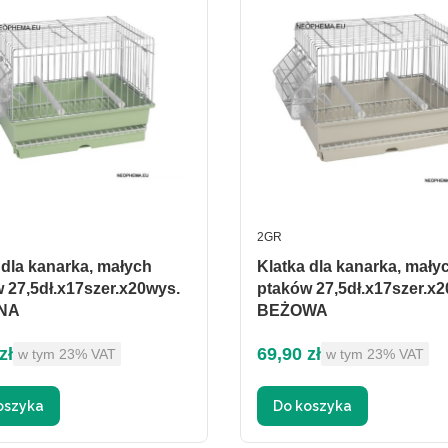
ENT
PRODUCENT
2GR
 dla kanarka, małych
Klatka dla kanarka, mały
 27,5dł.x17szer.x20wys.
ptaków 27,5dł.x17szer.x
NA
BEŻOWA
brutto
Cena brutto
zł
69,90 zł
w tym %s VAT
w tym %s VAT
w tym
23%
VAT
w tym
23%
VAT
oszyka
Do koszyka