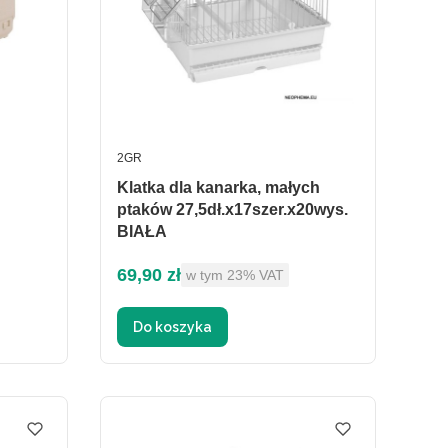
PRODUCENT
2GR
Klatka dla kanarka, małych
ptaków 27,5dł.x17szer.x20wys.
BIAŁA
Cena brutto
69,90 zł
w tym %s VAT
w tym
23%
VAT
Do koszyka