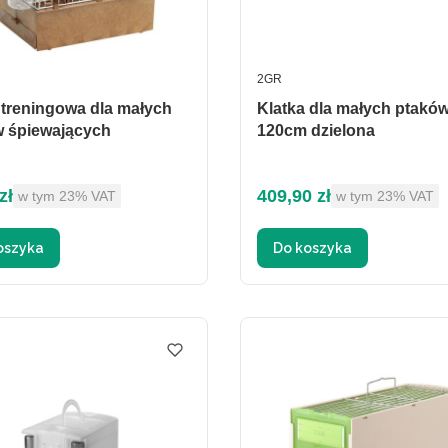
ENT
PRODUCENT
2GR
ningowa dla małych
Klatka dla małych ptaków
w śpiewających
120cm dzielona
brutto
Cena brutto
zł
409,90 zł
w tym %s VAT
w tym %s VAT
w tym
23%
VAT
w tym
23%
VAT
oszyka
Do koszyka