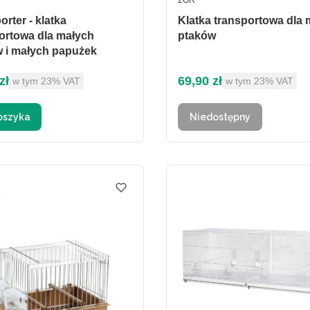
2GR
orter - klatka
Klatka transportowa dla
ortowa dla małych
ptaków
 i małych papużek
brutto
Cena brutto
zł
69,90 zł
w tym %s VAT
w tym %s VAT
w tym
23%
VAT
w tym
23%
VAT
oszyka
Niedostępny