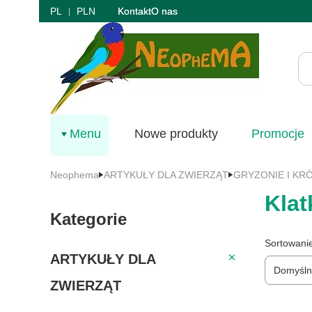
PL
PLN
Kontakt
O nas
Menu
Nowe produkty
Promocje
Neophema
ARTYKUŁY DLA ZWIERZĄT
GRYZONIE I KRÓ
Klat
Kategorie
Lista 
Sortowani
ARTYKUŁY DLA ZWI
ARTYKUŁY DLA
Domyśl
ZWIERZĄT