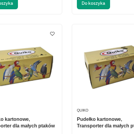
oszyka
Do koszyka
ENT
PRODUCENT
QUIKO
o kartonowe,
Pudełko kartonowe,
orter dla małych ptaków
Transporter dla małych 