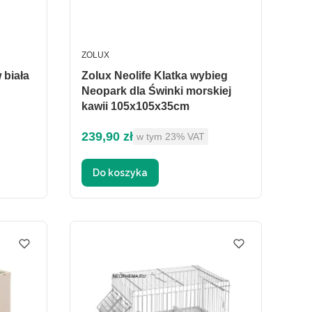
PRODUCENT
ZOLUX
 biała
Zolux Neolife Klatka wybieg
Neopark dla Świnki morskiej
kawii 105x105x35cm
Cena brutto
239,90 zł
w tym %s VAT
w tym
23%
VAT
Do koszyka