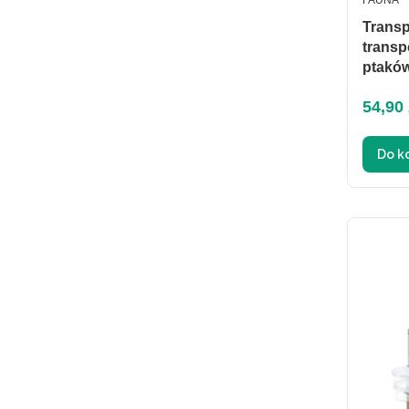
FAUNA
Transp
transp
ptaków
Cena 
54,90 
Do k