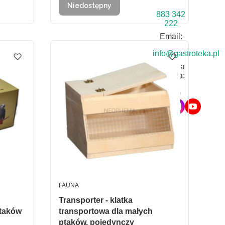
Niedostępny
883 342
222
Email:
info@gastroteka.pl
Infolinia
czynna:
8:00-
16:00
PRODUCENT
FAUNA
Transporter - klatka
ptaków
transportowa dla małych
ptaków, pojedynczy