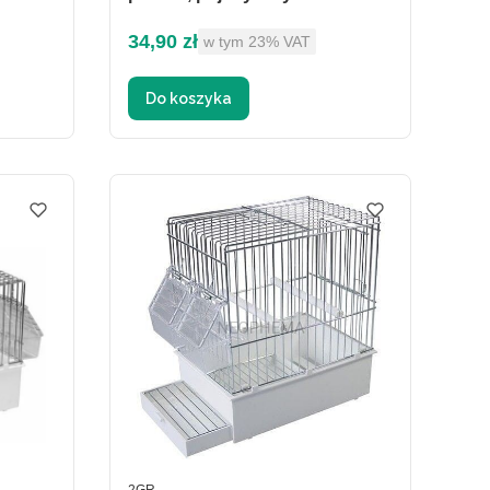
Cena brutto
34,90 zł
w tym %s VAT
w tym
23%
VAT
Do koszyka
PRODUCENT