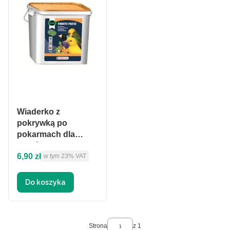
Wiaderko z
pokrywką po
pokarmach dla
ptaków
Cena brutto
6,90 zł
w tym %s VAT
w tym
23%
VAT
Do koszyka
Strona
z 1