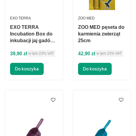
PRODUCENT
PRODUCENT
EXO TERRA
ZOO MED
EXO TERRA
ZOO MED pęseta do
Incubation Box do
karmienia zwierząt
inkubacji jaj gadów,
25cm
wkład do inkubatora
Cena brutto
Cena brutto
39,90 zł
42,90 zł
w tym %s VAT
w tym %s VAT
w tym
23%
VAT
w tym
23%
VAT
Do koszyka
Do koszyka