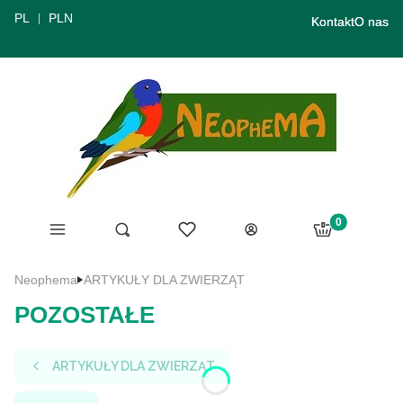
PL
PLN
Kontakt
O nas
Produkty w ko
Menu
Ulubione
Otwórz wyszukiwarkę
Szukaj
Koszyk
Zaloguj się
Neophema
ARTYKUŁY DLA ZWIERZĄT
POZOSTAŁE
ARTYKUŁY DLA ZWIERZĄT