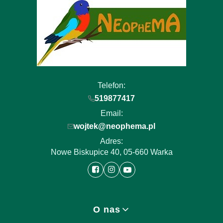
Telefon:
519877417
Email:
wojtek@neophema.pl
Adres:
Nowe Biskupice 40, 05-660 Warka
Linki w stopce
O nas