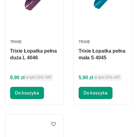
PRODUCENT
PRODUCENT
TRIXIE
TRIXIE
Trixie Łopatka pełna
Trixie Łopatka pełna
duża L 4046
mała S 4045
Cena brutto
Cena brutto
8,90 zł
5,90 zł
w tym %s VAT
w tym %s VAT
w tym
23%
VAT
w tym
23%
VAT
Do koszyka
Do koszyka