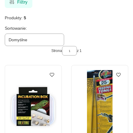
Filtry
Produkty:
5
Lista produktów
Sortowanie:
Domyślne
Strona
z 1