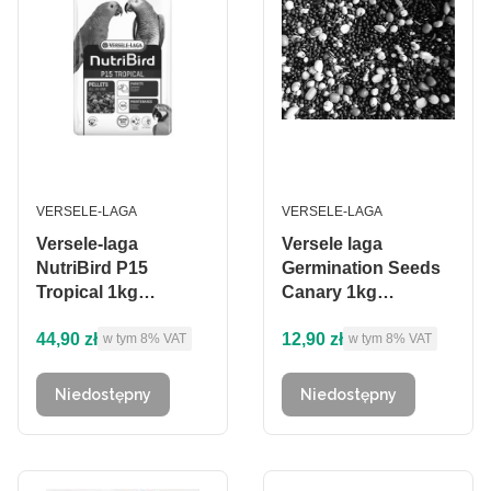
PRODUCENT
PRODUCENT
VERSELE-LAGA
VERSELE-LAGA
Versele-laga
Versele laga
NutriBird P15
Germination Seeds
Tropical 1kg
Canary 1kg
granulat dla dużych
mieszanka do
Cena brutto
Cena brutto
44,90 zł
12,90 zł
w tym %s VAT
w tym %s VAT
papug
w tym
8%
VAT
kiełkowania dla
w tym
8%
VAT
kanarków
Niedostępny
Niedostępny