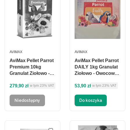
PRODUCENT
PRODUCENT
AVIMAX
AVIMAX
AviMax Pellet Parrot
AviMax Pellet Parrot
Premium 10kg
DAILY 1kg Granulat
Granulat Ziołowo -
Ziołowo - Owocowo -
Owocowo -
Warzywny dla
Cena brutto
Cena brutto
279,90 zł
53,90 zł
w tym %s VAT
w tym %s VAT
Warzywny dla
w tym
23%
VAT
dużych papug
w tym
23%
VAT
dużych papug
Niedostępny
Do koszyka