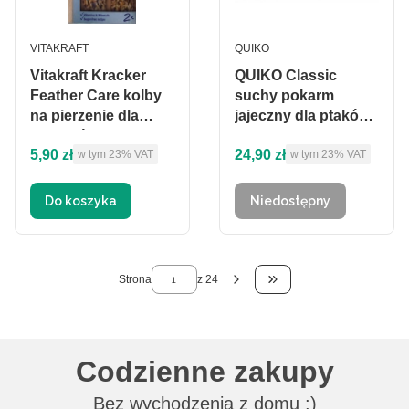
PRODUCENT
PRODUCENT
VITAKRAFT
QUIKO
Vitakraft Kracker
QUIKO Classic
Feather Care kolby
suchy pokarm
na pierzenie dla
jajeczny dla ptaków
kanarków
1kg
Cena brutto
Cena brutto
5,90 zł
24,90 zł
w tym %s VAT
w tym %s VAT
w tym
23%
VAT
w tym
23%
VAT
Do koszyka
Niedostępny
Strona
z 24
Przejdź do ostatniej 
Codzienne zakupy
Bez wychodzenia z domu :)