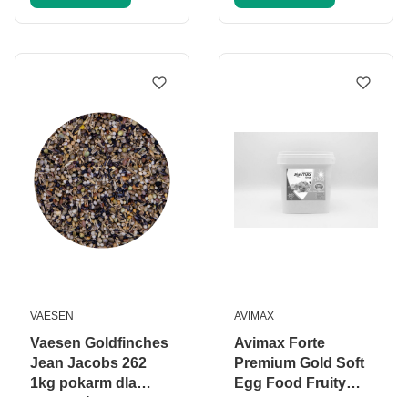
PRODUCENT
PRODUCENT
VAESEN
AVIMAX
Vaesen Goldfinches
Avimax Forte
Jean Jacobs 262
Premium Gold Soft
1kg pokarm dla
Egg Food Fruity
szczygłów
Patee 1kg - pokarm