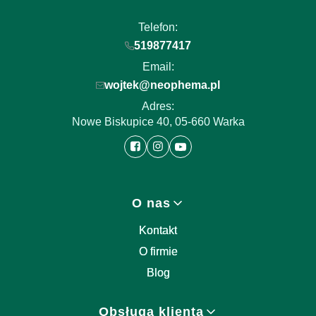
Telefon:
519877417
Email:
wojtek@neophema.pl
Adres:
Nowe Biskupice 40, 05-660 Warka
Linki w stopce
O nas
Kontakt
O firmie
Blog
Obsługa klienta