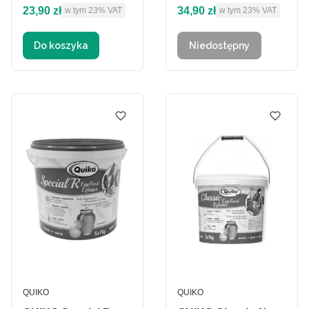
Cena brutto
Cena brutto
23,90 zł
34,90 zł
w tym %s VAT
w tym %s VAT
w tym
23%
VAT
jajeczno owocowy
w tym
23%
VAT
dla ptaków
Do koszyka
Niedostępny
PRODUCENT
PRODUCENT
QUIKO
QUIKO