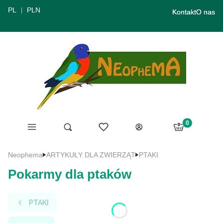
PL
PLN
Kontakt
O nas
Produkty w ko
Menu
Ulubione
Otwórz wyszukiwarkę
Szukaj
Koszyk
Zaloguj się
Neophema
ARTYKUŁY DLA ZWIERZĄT
PTAKI
Pokarmy dla ptaków
PTAKI