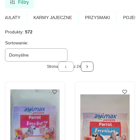
Filtry
ANULATY
KARMY JAJECZNE
PRZYSMAKI
POJEDY
Produkty:
572
Lista produktów
Sortowanie:
Domyślne
Strona
z 24
Następne produkty