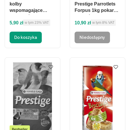
kolby
Prestige Parrotlets
wspomagające
Forpus 1kg pokarm
utrzymać kolor dla
dla wróbliczek
Cena brutto
Cena brutto
5,90 zł
10,90 zł
w tym %s VAT
w tym %s VAT
kanarków
w tym
23%
VAT
w tym
8%
VAT
Do koszyka
Niedostępny
Bestseller