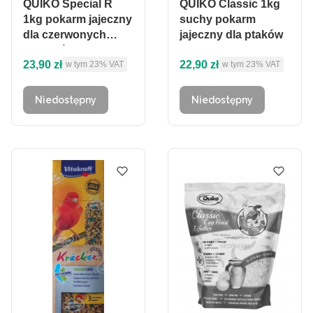
QUIKO Special R
QUIKO Classic 1kg
1kg pokarm jajeczny
suchy pokarm
dla czerwonych
jajeczny dla ptaków
kanarków itp...
Cena brutto
Cena brutto
23,90 zł
22,90 zł
w tym %s VAT
w tym %s VAT
w tym
23%
VAT
w tym
23%
VAT
Niedostępny
Niedostępny