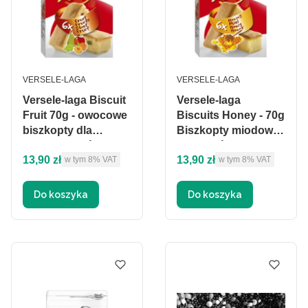
PRODUCENT
PRODUCENT
VERSELE-LAGA
VERSELE-LAGA
Versele-laga Biscuit
Versele-laga
Fruit 70g - owocowe
Biscuits Honey - 70g
biszkopty dla
Biszkopty miodowe
małych ptaków
dla ptaków
Cena brutto
Cena brutto
13,90 zł
13,90 zł
w tym %s VAT
w tym %s VAT
w tym
8%
VAT
w tym
8%
VAT
Do koszyka
Do koszyka