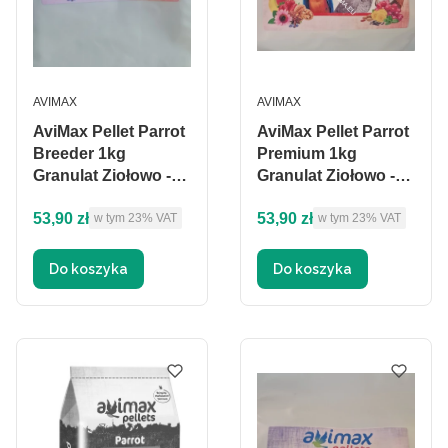
PRODUCENT
PRODUCENT
AVIMAX
AVIMAX
AviMax Pellet Parrot
AviMax Pellet Parrot
Breeder 1kg
Premium 1kg
Granulat Ziołowo -
Granulat Ziołowo -
Owocowo -
Owocowo -
Cena brutto
Cena brutto
53,90 zł
53,90 zł
w tym %s VAT
w tym %s VAT
Warzywny dla
w tym
23%
VAT
Warzywny dla
w tym
23%
VAT
dużych papug
dużych papug
Do koszyka
Do koszyka