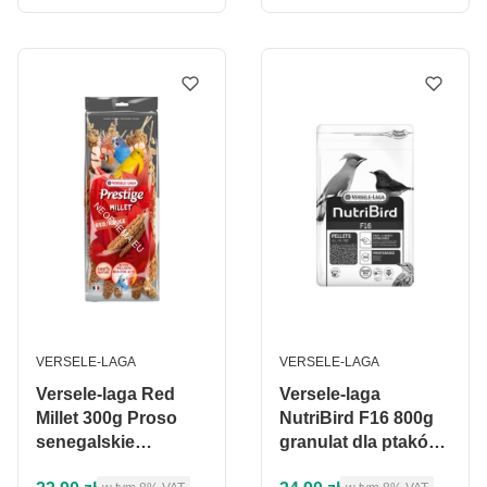
PRODUCENT
PRODUCENT
VERSELE-LAGA
VERSELE-LAGA
Versele-laga Red
Versele-laga
Millet 300g Proso
NutriBird F16 800g
senegalskie
granulat dla ptaków
czerwone w kłosach
owocożernych i
Cena brutto
Cena brutto