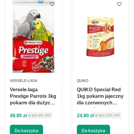
PRODUCENT
PRODUCENT
VERSELE-LAGA
QUIKO
Versele-laga
QUIKO Special Red
Prestige Parrots 3kg
1kg pokarm jajeczny
pokarm dla dużych
dla czerwonych
papug
kanarków
Cena brutto
Cena brutto
49,90 zł
24,90 zł
w tym %s VAT
w tym %s VAT
w tym
8%
VAT
w tym
23%
VAT
Do koszyka
Do koszyka