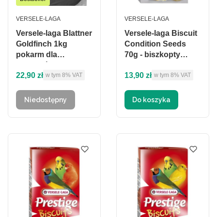
PRODUCENT
PRODUCENT
VERSELE-LAGA
VERSELE-LAGA
Versele-laga Blattner
Versele-laga Biscuit
Goldfinch 1kg
Condition Seeds
pokarm dla
70g - biszkopty
szczygłów
kondycjonujące dla
Cena brutto
Cena brutto
22,90 zł
13,90 zł
w tym %s VAT
w tym %s VAT
w tym
8%
VAT
ptaków
w tym
8%
VAT
Niedostępny
Do koszyka