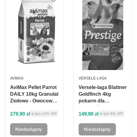
PRODUCENT
PRODUCENT
AVIMAX
VERSELE-LAGA
AviMax Pellet Parrot
Versele-laga Blattner
DAILY 10kg Granulat
Goldfinch 4kg
Ziołowo - Owocowo -
pokarm dla
Warzywny dla
szczygłów
Cena brutto
Cena brutto
279,90 zł
149,90 zł
w tym %s VAT
w tym %s VAT
dużych papug
w tym
23%
VAT
w tym
8%
VAT
Niedostępny
Niedostępny