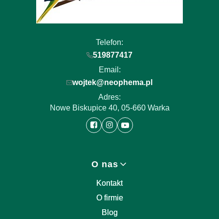
Telefon:
519877417
Email:
wojtek@neophema.pl
Adres:
Nowe Biskupice 40, 05-660 Warka
Linki w stopce
O nas
Kontakt
O firmie
Blog