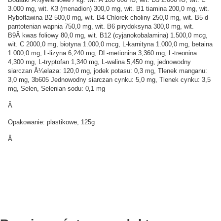
3.000 mg, wit. K3 (menadion) 300,0 mg, wit. B1 tiamina 200,0 mg, wit.
Ryboflawina B2 500,0 mg, wit. B4 Chlorek choliny 250,0 mg, wit. B5 d-
pantotenian wapnia 750,0 mg, wit. B6 pirydoksyna 300,0 mg, wit.
B9Â kwas foliowy 80,0 mg, wit. B12 (cyjanokobalamina) 1.500,0 mcg,
wit. C 2000,0 mg, biotyna 1.000,0 mcg, L-karnityna 1.000,0 mg, betaina
1.000,0 mg, L-lizyna 6,240 mg, DL-metionina 3,360 mg, L-treonina
4,300 mg, L-tryptofan 1,340 mg, L-walina 5,450 mg, jednowodny
siarczan Å¼elaza: 120,0 mg, jodek potasu: 0,3 mg, Tlenek manganu:
3,0 mg, 3b605 Jednowodny siarczan cynku: 5,0 mg, Tlenek cynku: 3,5
mg, Selen, Selenian sodu: 0,1 mg
Â
Opakowanie: plastikowe, 125g
Â