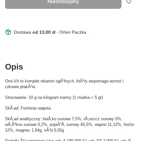
Niedostępny
Dostawa
od 13,00 zł
- Orlen Paczka
Opis
Orni-Vit to komplet witamin ogÃ³lnych, ktÃ³ry wspomaga wzrost i
zdrowie ptakÃ³w.
Stosowanie: 10 g na kilogram karmy (1 miarka = 5 gr)
SkÅ‚ad: Fosforan wapnia
SkÅ‚ad analityczny: biaÅ‚ko surowe 7,5%, tÅ‚uszcz surowy 0%,
wÅ‚Ã³kno surowe 0,2%, popiÃ³Å‚ surowy 65,5%, wapno 11,12%, fosfor
12%, magnez 1,84g, sÃ³d 0,02g
Dodatki Å¼ywieniowe / kg: wit. A 180 000 IU, wit. D3 2.000 IU, wit. E