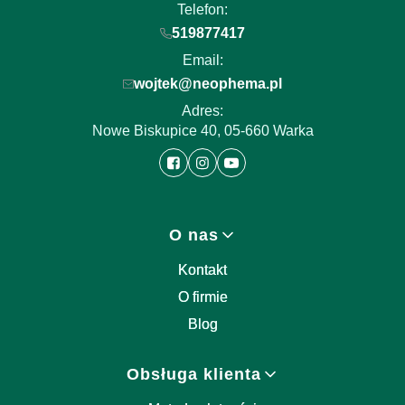
Telefon:
519877417
Email:
wojtek@neophema.pl
Adres:
Nowe Biskupice 40, 05-660 Warka
Linki w stopce
O nas
Kontakt
O firmie
Blog
Obsługa klienta