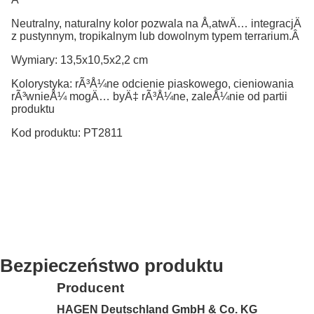
Neutralny, naturalny kolor pozwala na Å‚atwÄ… integracjÄ
z pustynnym, tropikalnym lub dowolnym typem terrarium.Â
Wymiary: 13,5x10,5x2,2 cm
Kolorystyka: rÃ³Å¼ne odcienie piaskowego, cieniowania
rÃ³wnieÅ¼ mogÄ… byÄ‡ rÃ³Å¼ne, zaleÅ¼nie od partii
produktu
Kod produktu: PT2811
Bezpieczeństwo produktu
Producent
HAGEN Deutschland GmbH & Co. KG