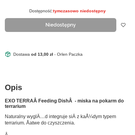
Dostępność:
tymczasowo niedostępny
Niedostępny
Dostawa
od 13,00 zł
- Orlen Paczka
Opis
EXO TERRAÂ Feeding DishÂ - miska na pokarm do
terrarium
Naturalny wyglÄ…d integruje siÄ z kaÅ¼dym typem
terrarium. Åatwe do czyszczenia.
Â