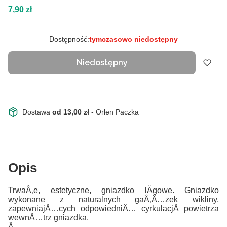
Cena
7,90 zł
Dostępność:
tymczasowo niedostępny
Niedostępny
Dostawa
od 13,00 zł
- Orlen Paczka
Opis
TrwaÅ‚e, estetyczne, gniazdko lÄgowe. Gniazdko
wykonane z naturalnych gaÅ‚Ä…zek wikliny,
zapewniajÄ…cych odpowiedniÄ… cyrkulacjÄ powietrza
wewnÄ…trz gniazdka.
Â