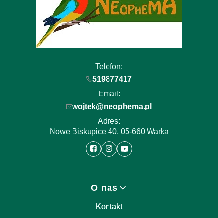
Telefon:
519877417
Email:
wojtek@neophema.pl
Adres:
Nowe Biskupice 40, 05-660 Warka
Linki w stopce
O nas
Kontakt