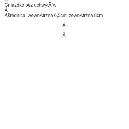
Gniazdko bez uchwytÃ³w
Â
Åšrednica: wewnÄtrzna 6,5cm, zewnÄtrzna 8cm
Â
Â