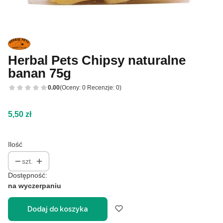
Herbal Pets Chipsy naturalne
banan 75g
0.00
(Oceny: 0 Recenzje: 0)
Cena
5,50 zł
Ilość
szt.
Dostępność:
na wyczerpaniu
Dodaj do koszyka