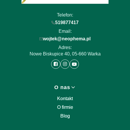
Telefon:
519877417
Email:
wojtek@neophema.pl
Adres:
Nowe Biskupice 40, 05-660 Warka
Linki w stopce
O nas
Kontakt
O firmie
Blog