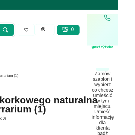
Produkty w koszyku: 0. Zobacz sz
Koszyk
Zaloguj się
Szukaj
yść
Zamów
rrarium (1)
szablon i
wybierz
co chcesz
umieścić
korkowego naturalna
w tym
miejscu.
rarium (1)
Umieść
informację
: 0)
dla
klienta
bądź