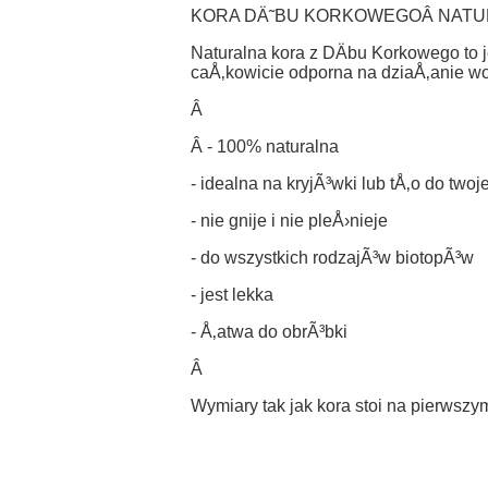
KORA DÄ˜BU KORKOWEGOÂ NATURA
Naturalna kora z DÄbu Korkowego to je
caÅ‚kowicie odporna na dziaÅ‚anie wod
Â
Â - 100% naturalna
- idealna na kryjÃ³wki lub tÅ‚o do twoj
- nie gnije i nie pleÅ›nieje
- do wszystkich rodzajÃ³w biotopÃ³w
- jest lekka
- Å‚atwa do obrÃ³bki
Â
Wymiary tak jak kora stoi na pierwszy