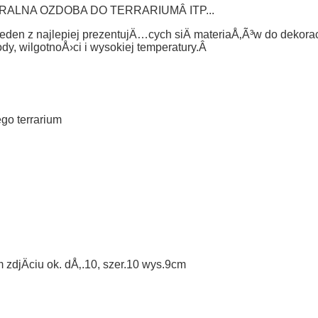
LNA OZDOBA DO TERRARIUMÂ ITP...
den z najlepiej prezentujÄ…cych siÄ materiaÅ‚Ã³w do dekoracji 
y, wilgotnoÅ›ci i wysokiej temperatury.Â
ego terrarium
m zdjÄciu ok. dÅ‚.10, szer.10 wys.9cm