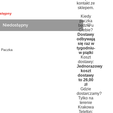
kontakt ze
sklepem.
stępny
Kiedy
paczka
Niedostępny
będzie u
Ciebie?
Dostawy
odbywają
się raz w
tygodniu-
n Paczka
w piątki
Koszt
dostawy:
Jednorazowy
koszt
dostawy
to 26,00
zł
Gdzie
dostarczamy?
Tylko na
terenie
Krakowa
Telefon: