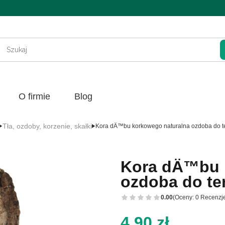
Wycz
O firmie
Blog
Tła, ozdoby, korzenie, skałki
Kora dÄ™bu korkowego naturalna ozdoba do te
Kora dÄ™bu 
ozdoba do ter
0.00
(Oceny: 0 Recenzje
Cena
4,90 zł