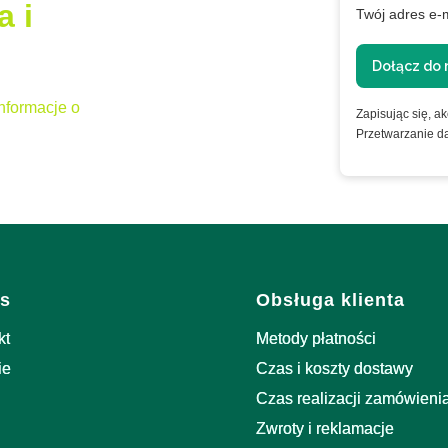
a i
Twój adres e-
Dołącz do 
nformacje o
Zapisując się, a
Przetwarzanie d
i w stopce
s
Obsługa klienta
kt
Metody płatności
ie
Czas i koszty dostawy
Czas realizacji zamówieni
Zwroty i reklamacje