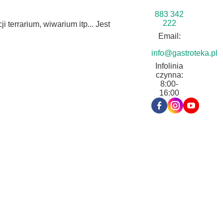
883 342
222
terrarium, wiwarium itp... Jest
Email:
info@gastroteka.pl
Infolinia
czynna:
8:00-
16:00