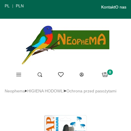
PL
PLN
Kontakt
O nas
Produkty w ko
Menu
Ulubione
Otwórz wyszukiwarkę
Szukaj
Koszyk
Zaloguj się
Neophema
HIGIENA HODOWLI
Ochrona przed pasożytami