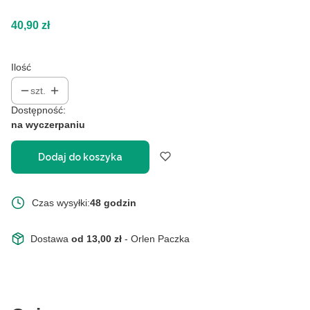
Cena
40,90 zł
Ilość
szt.
Dostępność:
na wyczerpaniu
Dodaj do koszyka
Czas wysyłki:
48 godzin
Dostawa
od 13,00 zł
- Orlen Paczka