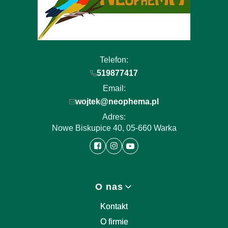
Telefon:
519877417
Email:
wojtek@neophema.pl
Adres:
Nowe Biskupice 40, 05-660 Warka
Linki w stopce
O nas
Kontakt
O firmie