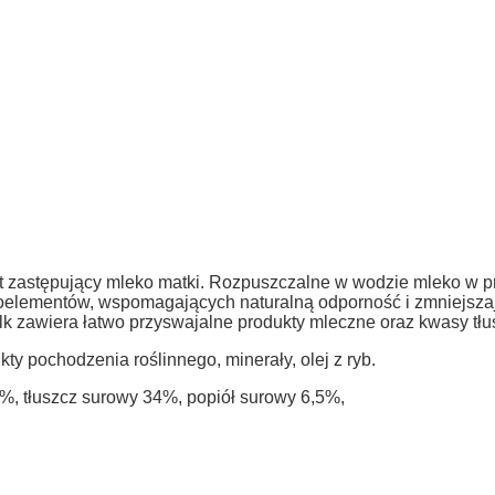
ąt zastępujący mleko matki. Rozpuszczalne w wodzie mleko w 
roelementów, wspomagających naturalną odporność i zmniejs
ilk zawiera łatwo przyswajalne produkty mleczne oraz kwasy 
y pochodzenia roślinnego, minerały, olej z ryb.
%, tłuszcz surowy 34%, popiół surowy 6,5%,