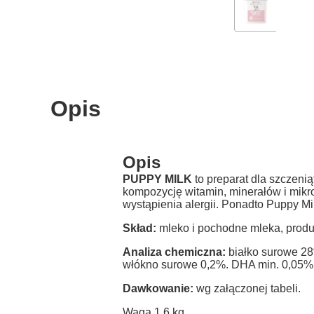
Opis
Opis
PUPPY MILK
to preparat dla szczeni
kompozycję witamin, minerałów i mik
wystąpienia alergii. Ponadto Puppy M
Skład:
mleko i pochodne mleka, produkt
Analiza chemiczna:
białko surowe 28
włókno surowe 0,2%. DHA min. 0,05%
Dawkowanie:
wg załączonej tabeli.
Waga 1,6 kg