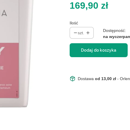
Cena
169,90 zł
Ilość
Dostępność:
szt.
na wyczerpan
Dodaj do koszyka
Dostawa
od 13,00 zł
- Orle