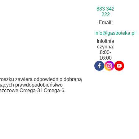
883 342
222
Email:
info@gastroteka.pl
Infolinia
czynna:
8:00-
16:00
proszku zawiera odpowiednio dobraną
zających prawdopodobieństwo
tłuszczowe Omega-3 i Omega-6.