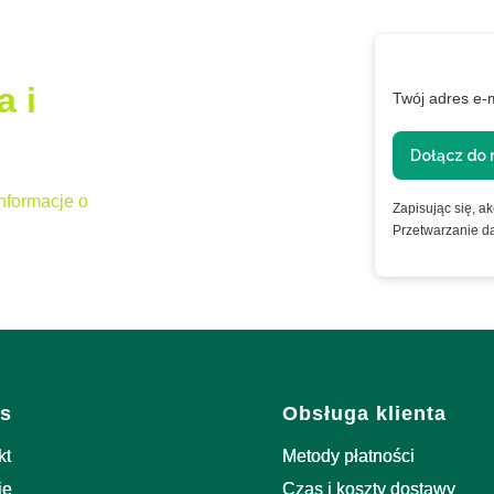
a i
Twój adres e-
Dołącz do 
nformacje o
Zapisując się, a
Przetwarzanie d
i w stopce
s
Obsługa klienta
kt
Metody płatności
ie
Czas i koszty dostawy