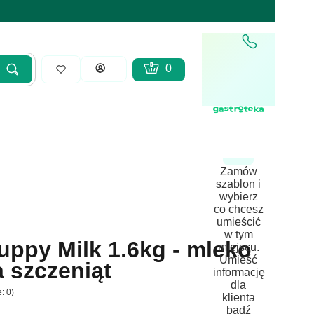
Produkty w koszyku: 0. Zobacz sz
Koszyk
Zaloguj się
Szukaj
yść
Zamów
szablon i
wybierz
co chcesz
umieścić
w tym
ppy Milk 1.6kg - mleko
miejscu.
Umieść
 szczeniąt
informację
dla
: 0)
klienta
bądź