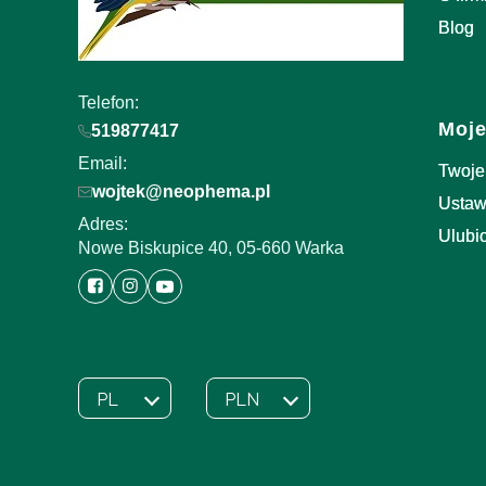
Blog
Telefon:
Moje
519877417
Email:
Twoje
wojtek@neophema.pl
Ustaw
Adres:
Ulubi
Nowe Biskupice 40, 05-660 Warka
PL
PLN
Wybrany język:
polski
Wybrana waluta: