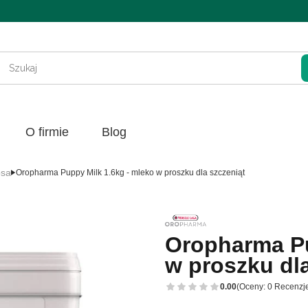
Wycz
O firmie
Blog
psa
Oropharma Puppy Milk 1.6kg - mleko w proszku dla szczeniąt
Oropharma Pu
w proszku dla
0.00
(Oceny: 0 Recenzje