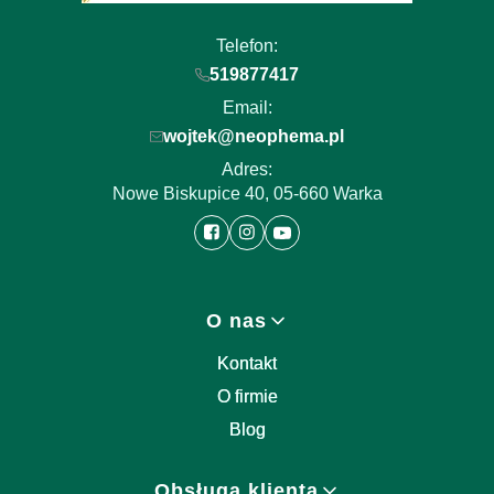
Telefon:
519877417
Email:
wojtek@neophema.pl
Adres:
Nowe Biskupice 40, 05-660 Warka
Linki w stopce
O nas
Kontakt
O firmie
Blog
Obsługa klienta