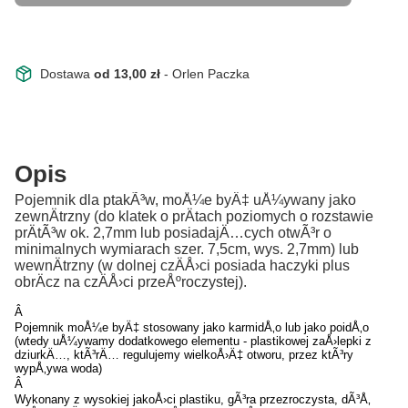
Dostawa
od 13,00 zł
- Orlen Paczka
Opis
Pojemnik dla ptakÃ³w, moÅ¼e byÄ‡ uÅ¼ywany jako
zewnÄtrzny (do klatek o prÄtach poziomych o rozstawie
prÄtÃ³w ok. 2,7mm lub posiadajÄ…cych otwÃ³r o
minimalnych wymiarach szer. 7,5cm, wys. 2,7mm) lub
wewnÄtrzny (w dolnej czÄÅ›ci posiada haczyki plus
obrÄcz na czÄÅ›ci przeÅºroczystej).
Â
Pojemnik moÅ¼e byÄ‡ stosowany jako karmidÅ‚o lub jako poidÅ‚o
(wtedy uÅ¼ywamy dodatkowego elementu - plastikowej zaÅ›lepki z
dziurkÄ…, ktÃ³rÄ… regulujemy wielkoÅ›Ä‡ otworu, przez ktÃ³ry
wypÅ‚ywa woda)
Â
Wykonany z wysokiej jakoÅ›ci plastiku, gÃ³ra przezroczysta, dÃ³Å‚