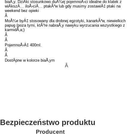
biaÅ‚y. DziÄki stosunkowo duÅ¼ej pojemnoÅ›ci idealne do klatek z
wiÄkszÄ… iloÅ›ciÄ… ptakÃ³w lub gdy musimy zostawiÄ‡ ptaki na
weekend bez opieki
Â
MoÅ¼e byÄ‡ stosowany dla drobnej egzotyki, kanarkÃ³w, niewielkich
papug (poza tymi, ktÃ³re nabraÅ‚y nawyku wyrzucania wszystkiego z
karmidÅ‚a;)
Â
Â
PojemnoÅ›Ä‡ 400ml.
Â
Â
DostÄpne w kolorze biaÅ‚ym
Â
Bezpieczeństwo produktu
Producent