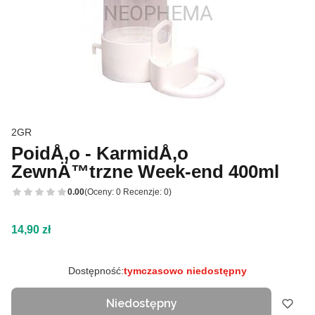
2GR
PoidÅ‚o - KarmidÅ‚o
ZewnÄ™trzne Week-end 400ml
0.00
(Oceny: 0 Recenzje: 0)
Cena
14,90 zł
Dostępność:
tymczasowo niedostępny
Niedostępny