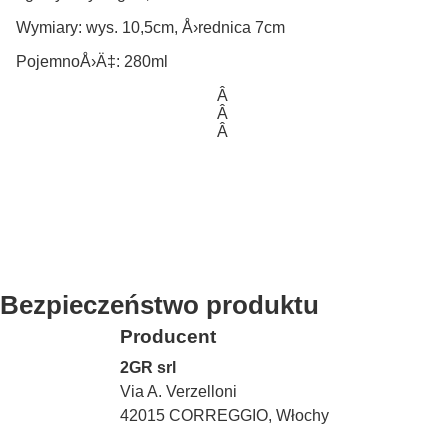
Wymiary: wys. 10,5cm, Å›rednica 7cm
PojemnoÅ›Ä‡: 280ml
Â
Â
Â
Bezpieczeństwo produktu
Producent
2GR srl
Via A. Verzelloni
42015 CORREGGIO, Włochy