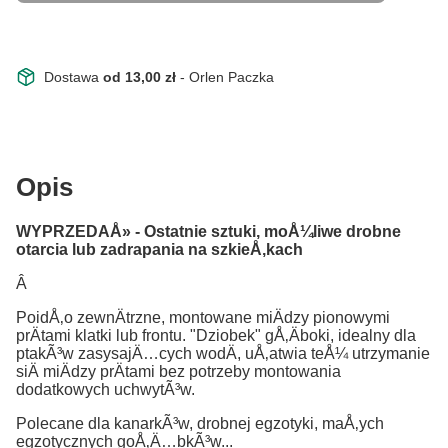
Dostawa
od 13,00 zł
- Orlen Paczka
Opis
WYPRZEDAÅ» - Ostatnie sztuki, moÅ¼liwe drobne
otarcia lub zadrapania na szkieÅ‚kach
Â
PoidÅ‚o zewnÄtrzne, montowane miÄdzy pionowymi
prÄtami klatki lub frontu. "Dziobek" gÅ‚Äboki, idealny dla
ptakÃ³w zasysajÄ…cych wodÄ, uÅ‚atwia teÅ¼ utrzymanie
siÄ miÄdzy prÄtami bez potrzeby montowania
dodatkowych uchwytÃ³w.
Polecane dla kanarkÃ³w, drobnej egzotyki, maÅ‚ych
egzotycznych goÅ‚Ä…bkÃ³w...