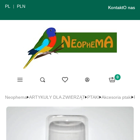
PL
PLN
Kontakt
O nas
Produkty w ko
Menu
Ulubione
Otwórz wyszukiwarkę
Szukaj
Koszyk
Zaloguj się
Neophema
ARTYKUŁY DLA ZWIERZĄT
PTAKI
Akcesoria ptaki
Poi