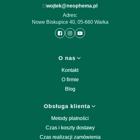
wojtek@neophema.pl
Adres:
Nowe Biskupice 40, 05-660 Warka
Linki w stopce
O nas
Kontakt
O firmie
Blog
Obsługa klienta
Metody płatności
Czas i koszty dostawy
Czas realizacji zamówienia