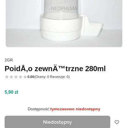
2GR
PoidÅ‚o zewnÄ™trzne 280ml
0.00
(Oceny: 0 Recenzje: 0)
Cena
5,90 zł
Dostępność:
tymczasowo niedostępny
Niedostępny