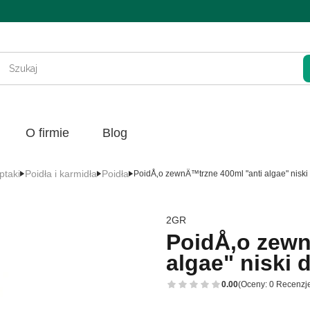
Wycz
O firmie
Blog
ptaki
Poidła i karmidła
Poidła
PoidÅ‚o zewnÄ™trzne 400ml "anti algae" niski
2GR
PoidÅ‚o zewn
algae" niski 
0.00
(Oceny: 0 Recenzje