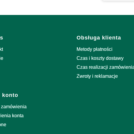
i w stopce
s
Obsługa klienta
kt
Metody płatności
ie
Czas i koszty dostawy
Czas realizacji zamówieni
Zwroty i reklamacje
 konto
 zamówienia
ienia konta
one