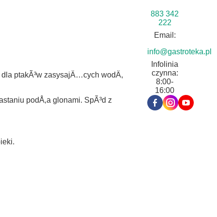
883 342
222
Email:
info@gastroteka.pl
Infolinia
czynna:
ny dla ptakÃ³w zasysajÄ…cych wodÄ,
8:00-
16:00
rastaniu podÅ‚a glonami. SpÃ³d z
ieki.