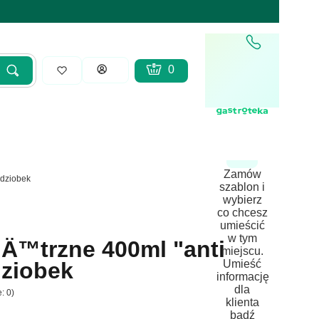
Produkty w koszyku: 0. Zobacz sz
Koszyk
Zaloguj się
Szukaj
yść
Zamów
 dziobek
szablon i
wybierz
co chcesz
umieścić
w tym
Ä™trzne 400ml "anti
miejscu.
Umieść
dziobek
informację
dla
: 0)
klienta
bądź