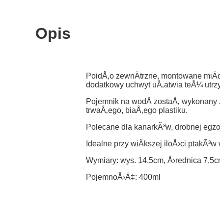
Opis
PoidÅ‚o zewnÄtrzne, montowane miÄdzy
dodatkowy uchwyt uÅ‚atwia teÅ¼ utrz
Pojemnik na wodÄ zostaÅ‚ wykonany z 
trwaÅ‚ego, biaÅ‚ego plastiku.
Polecane dla kanarkÃ³w, drobnej egz
Idealne przy wiÄkszej iloÅ›ci ptakÃ³w 
Wymiary: wys. 14,5cm, Å›rednica 7,5
PojemnoÅ›Ä‡: 400ml