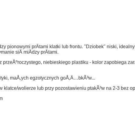
 pionowymi prÄtami klatki lub frontu. "Dziobek" niski, ideal
ymanie siÄ miÄdzy prÄtami.
przeÅºroczystego, niebieskiego plastiku - kolor zapobiega za
otyki, maÅ‚ych egzotycznych goÅ‚Ä…bkÃ³w...
w klatce/wolierze lub przy pozostawieniu ptakÃ³w na 2-3 bez op
cm