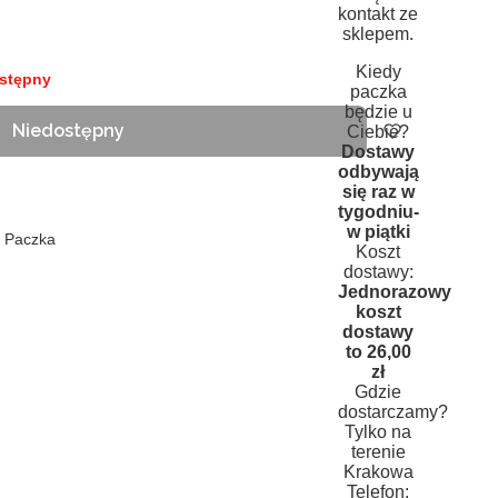
kontakt ze
sklepem.
Kiedy
stępny
paczka
będzie u
Niedostępny
Ciebie?
Dostawy
odbywają
się raz w
tygodniu-
w piątki
n Paczka
Koszt
dostawy:
Jednorazowy
koszt
dostawy
to 26,00
zł
Gdzie
dostarczamy?
Tylko na
terenie
Krakowa
Telefon: