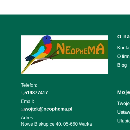
Link
O na
Konta
O firm
Blog
Telefon:
Moje
519877417
Email:
Twoje
wojtek@neophema.pl
Ustaw
Adres:
Ulubi
Nowe Biskupice 40, 05-660 Warka