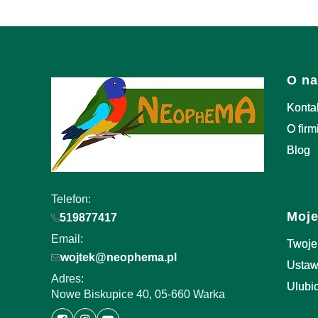
Link
O na
Konta
O firm
Blog
Telefon:
Moje
519877417
Email:
Twoje
wojtek@neophema.pl
Ustaw
Adres:
Ulubi
Nowe Biskupice 40, 05-660 Warka