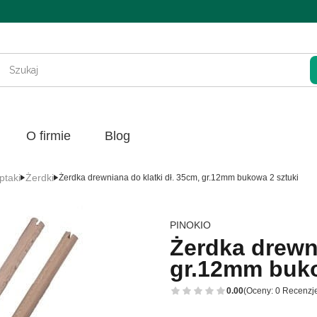
Wycz
O firmie
Blog
ptaki
Żerdki
Żerdka drewniana do klatki dł. 35cm, gr.12mm bukowa 2 sztuki
PINOKIO
Żerdka drewni
gr.12mm buko
0.00
(Oceny: 0 Recenzje