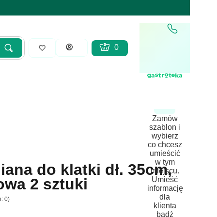
Produkty w koszyku: 0. Zobacz sz
Koszyk
Zaloguj się
Szukaj
yść
Zamów
szablon i
wybierz
co chcesz
umieścić
w tym
ana do klatki dł. 35cm,
miejscu.
Umieść
wa 2 sztuki
informację
dla
: 0)
klienta
bądź