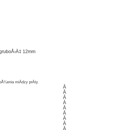
, gruboÅ›Ä‡ 12mm
‚oÅ¼enia miÄdzy prÄty.
Â
Â
Â
Â
Â
Â
Â
Â
Â