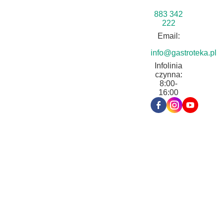
883 342
222
Email:
info@gastroteka.pl
Infolinia
czynna:
8:00-
16:00