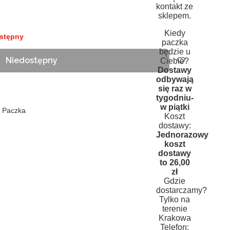
kontakt ze
sklepem.
Kiedy
stępny
paczka
będzie u
Niedostępny
Ciebie?
Dostawy
odbywają
się raz w
tygodniu-
w piątki
n Paczka
Koszt
dostawy:
Jednorazowy
koszt
dostawy
to 26,00
zł
Gdzie
dostarczamy?
Tylko na
terenie
Krakowa
Telefon: