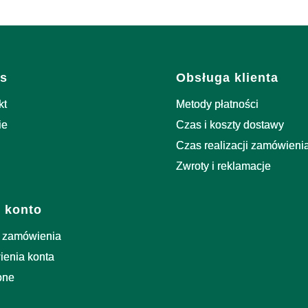
i w stopce
s
Obsługa klienta
kt
Metody płatności
ie
Czas i koszty dostawy
Czas realizacji zamówieni
Zwroty i reklamacje
 konto
 zamówienia
ienia konta
one