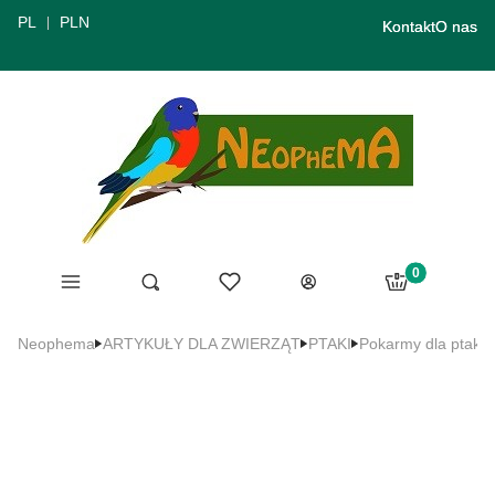
PL
PLN
Kontakt
O nas
Produkty w ko
Menu
Ulubione
Otwórz wyszukiwarkę
Szukaj
Koszyk
Zaloguj się
Neophema
ARTYKUŁY DLA ZWIERZĄT
PTAKI
Pokarmy dla ptakó