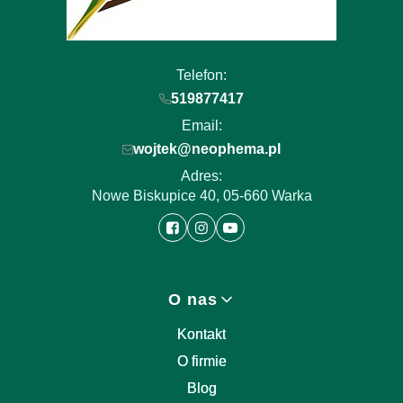
Telefon:
519877417
Email:
wojtek@neophema.pl
Adres:
Nowe Biskupice 40, 05-660 Warka
Linki w stopce
O nas
Kontakt
O firmie
Blog