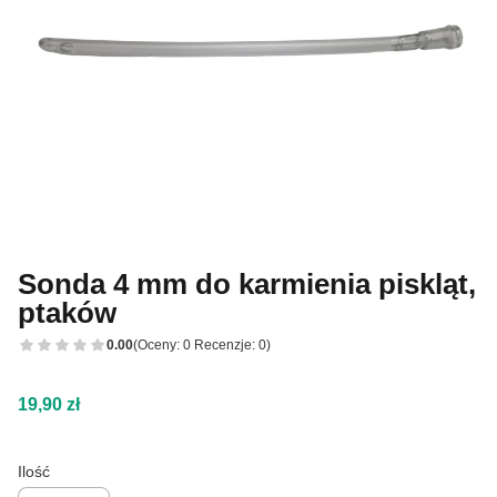
Sonda 4 mm do karmienia piskląt,
ptaków
0.00
(Oceny: 0 Recenzje: 0)
Cena
19,90 zł
Ilość