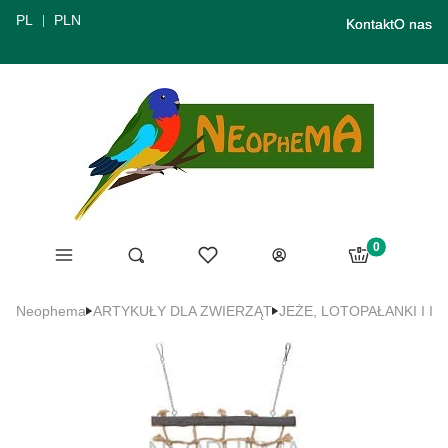
PL
PLN
Kontakt
O nas
Produkty w ko
Menu
Ulubione
Otwórz wyszukiwarkę
Szukaj
Koszyk
Zaloguj się
Neophema
ARTYKUŁY DLA ZWIERZĄT
JEŻE, LOTOPAŁANKI I IN