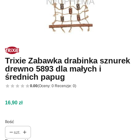
Trixie Zabawka drabinka sznurek
drewno 5893 dla małych i
średnich papug
0.00
(Oceny: 0 Recenzje: 0)
Cena
16,90 zł
Ilość
szt.