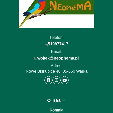
Telefon:
519877417
Email:
wojtek@neophema.pl
Adres:
Nowe Biskupice 40, 05-660 Warka
Linki w stopce
O nas
Kontakt