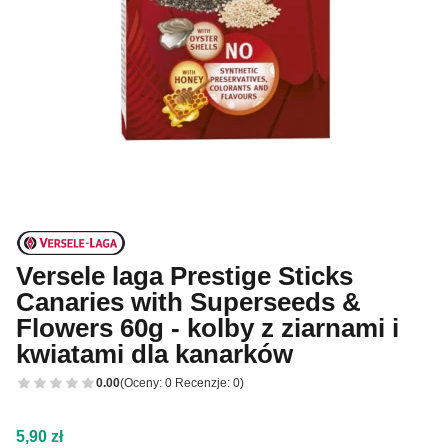
Versele laga Prestige Sticks
Canaries with Superseeds &
Flowers 60g - kolby z ziarnami i
kwiatami dla kanarków
0.00
(Oceny: 0 Recenzje: 0)
Cena
5,90 zł