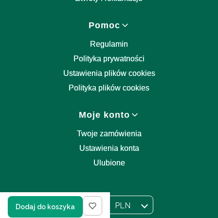
Pomoc
Regulamin
Polityka prywatności
Ustawienia plików cookies
Polityka plików cookies
Moje konto
Twoje zamówienia
Ustawienia konta
Ulubione
PL
PLN
Dodaj do koszyka
Wybrany język:
polski
Wybrana waluta: