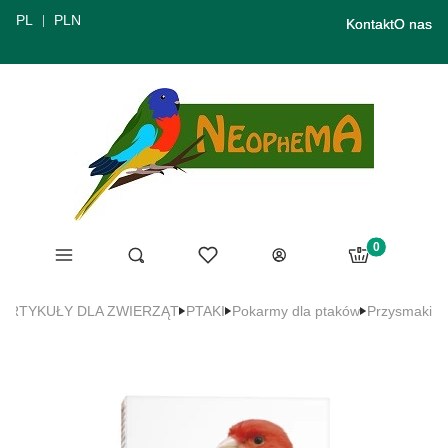
PL
PLN
Kontakt
O nas
Produkty w ko
Menu
Ulubione
Otwórz wyszukiwarkę
Szukaj
Koszyk
Zaloguj się
ARTYKUŁY DLA ZWIERZĄT
PTAKI
Pokarmy dla ptaków
Przysmaki