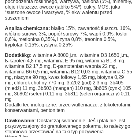
pochodzenia roślinnego, warzywa, nasiona (5%), minerały,
oleje i tłuszcze, owoce (jabłko 5%*), cukry, MOS, juka
*suszone owoce i warzywa, % ekwiwalentu przed
suszeniem
Analiza chemiczna:
białko 15%, zawartość tłuszczu 16%,
włókno surowe 3%, popiół surowy 7%, wapń 0,9%, fosfor
0,6%, metionina 0,35%, lizyna 0,8%, treonina 0,5%,
tryptofan 0,15%, cystyna 0,25%
Dodatki/kg:
witamina A 8000 j.m., witamina D3 1650 j.m.,
ß-karoten 4,8 mg, witamina E 95 mg, witamina B1 8 mg,
witamina B2 17,5 mg, D-pantotenian wapnia 22 mg,
witamina B6 6,5 mg, witamina B12 0,03 mg, witamina C 55
mg, niacyna 90 mg, kwas foliowy 1,65 mg, biotyna 0,29
mg, chlorek choliny 770 mg, 3b202 (jod) 2,3 mg, 3b405
(miedź) 11 mg, 3b503 (mangan) 110 mg, 3b605 (cynk) 105
mg, 3b802 (selen) 0,11 mg, 3b811 (selen organiczny) 0,11
mg
Dodatki technologiczne: przeciwutleniacze: z tokoferolami,
konserwantami, bentonitem
Dawkowanie:
Dostarczaj swobodnie. Jeśli ptak nie jest
przyzwyczajony do granulowanego pokarmu, to należy go
stopniowo przestawiać na taki typ pożywienia.