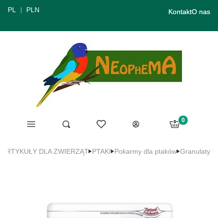
PL
PLN
Kontakt
O nas
Produkty w ko
Menu
Ulubione
Otwórz wyszukiwarkę
Szukaj
Koszyk
Zaloguj się
ARTYKUŁY DLA ZWIERZĄT
PTAKI
Pokarmy dla ptaków
Granulaty