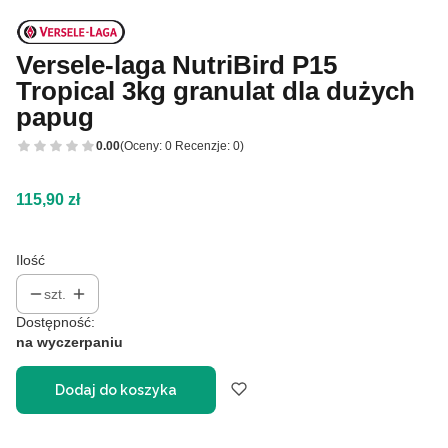
Versele-laga NutriBird P15
Tropical 3kg granulat dla dużych
papug
0.00
(Oceny: 0 Recenzje: 0)
Cena
115,90 zł
Ilość
szt.
Dostępność:
na wyczerpaniu
Dodaj do koszyka