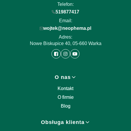
Telefon:
519877417
Email:
wojtek@neophema.pl
Adres:
Nowe Biskupice 40, 05-660 Warka
Linki w stopce
O nas
Kontakt
O firmie
Blog
Obsługa klienta