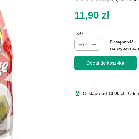
Cena
11,90 zł
Ilość
Dostępność:
szt.
na wyczerpan
Dodaj do koszyka
Dostawa
od 13,00 zł
- Orle