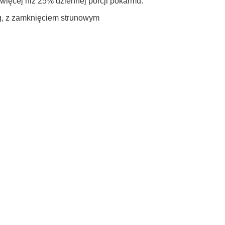
ięcej niż 25% dziennej porcji pokarmu.
5g, z zamknięciem strunowym