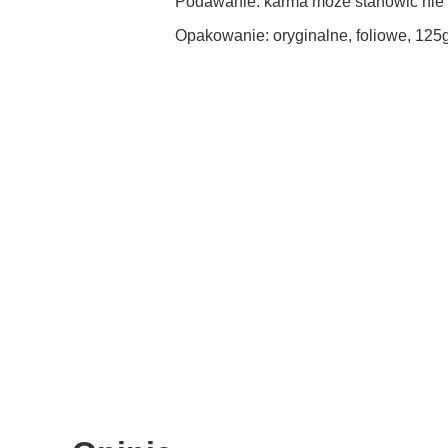
Podawanie: karma może stanowić nie w
Opakowanie: oryginalne, foliowe, 12