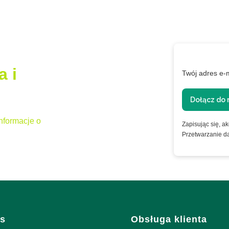
a i
Twój adres e-
Dołącz do 
nformacje o
Zapisując się, a
Przetwarzanie d
i w stopce
s
Obsługa klienta