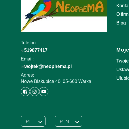
Konta
O firm
Blog
Telefon:
Moje
519877417
Email:
Twoje
wojtek@neophema.pl
Ustaw
Adres:
Ulubi
Nowe Biskupice 40, 05-660 Warka
PL
PLN
Wybrany język:
polski
Wybrana waluta: