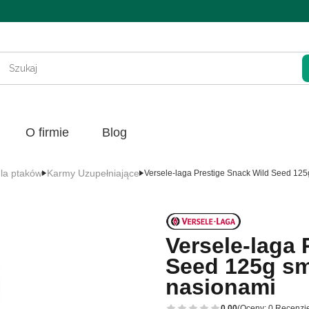
Wycz
O firmie
Blog
la ptaków
Karmy Uzupełniające
Versele-laga Prestige Snack Wild Seed 125
Versele-laga 
Seed 125g sm
nasionami
0.00
(Oceny: 0 Recenzje