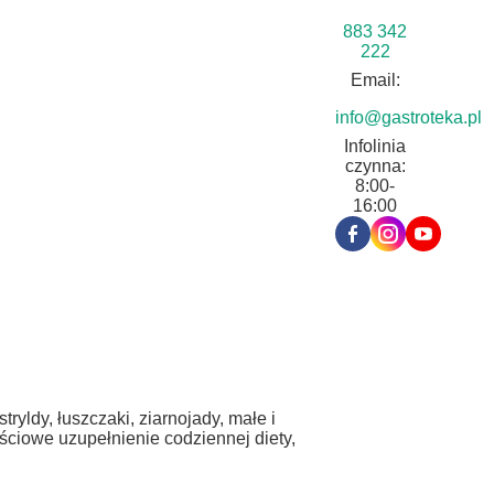
883 342
222
Email:
info@gastroteka.pl
Infolinia
czynna:
8:00-
16:00
yldy, łuszczaki, ziarnojady, małe i
ościowe uzupełnienie codziennej diety,