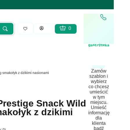
Produkty w koszyku: 0. Zobacz sz
Koszyk
Zaloguj się
Szukaj
yść
Zamów
g smakołyk z dzikimi nasionami
szablon i
wybierz
co chcesz
umieścić
w tym
Prestige Snack Wild
miejscu.
Umieść
akołyk z dzikimi
informację
dla
klienta
bądź
: 0)