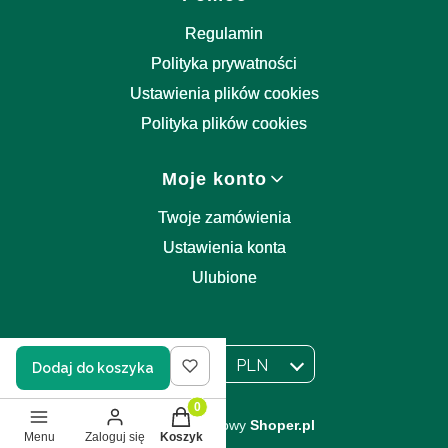
Regulamin
Polityka prywatności
Ustawienia plików cookies
Polityka plików cookies
Moje konto
Twoje zamówienia
Ustawienia konta
Ulubione
PL
PLN
Dodaj do koszyka
Wybrany język:
polski
Wybrana waluta:
Produkty w koszyku: 0. Zobacz szczegół
Sklep internetowy
Shoper.pl
Menu
Zaloguj się
Koszyk