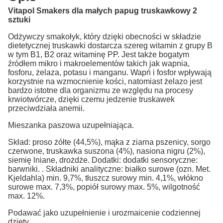
Vitapol Smakers dla małych papug truskawkowy 2
sztuki
Odżywczy smakołyk, który dzięki obecności w składzie
dietetycznej truskawki dostarcza szereg witamin z grupy B
w tym B1, B2 oraz witaminę PP. Jest także bogatym
źródłem mikro i makroelementów takich jak wapnia,
fosforu, żelaza, potasu i manganu. Wapń i fosfor wpływają
korzystnie na wzmocnienie kości, natomiast żelazo jest
bardzo istotne dla organizmu ze względu na procesy
krwiotwórcze, dzięki czemu jedzenie truskawek
przeciwdziała anemii.
Mieszanka paszowa uzupełniająca.
Skład: proso żółte (44,5%), mąka z ziarna pszenicy, sorgo
czerwone, truskawka suszona (4%), nasiona nigru (2%),
siemię lniane, drożdże. Dodatki: dodatki sensoryczne:
barwniki. . Składniki analityczne: białko surowe (ozn. Met.
Kjeldahla) min. 9,7%, tłuszcz surowy min. 4,1%, włókno
surowe max. 7,3%, popiół surowy max. 5%, wilgotność
max. 12%.
Podawać jako uzupełnienie i urozmaicenie codziennej
dziety.