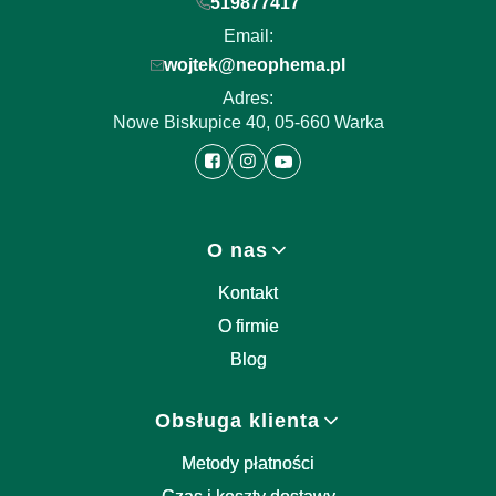
519877417
Email:
wojtek@neophema.pl
Adres:
Nowe Biskupice 40, 05-660 Warka
Linki w stopce
O nas
Kontakt
O firmie
Blog
Obsługa klienta
Metody płatności