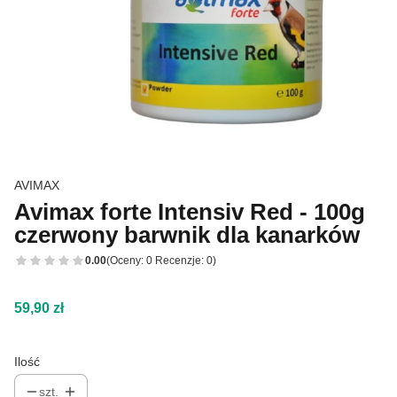
AVIMAX
Avimax forte Intensiv Red - 100g
czerwony barwnik dla kanarków
0.00
(Oceny: 0 Recenzje: 0)
Cena
59,90 zł
Ilość
szt.