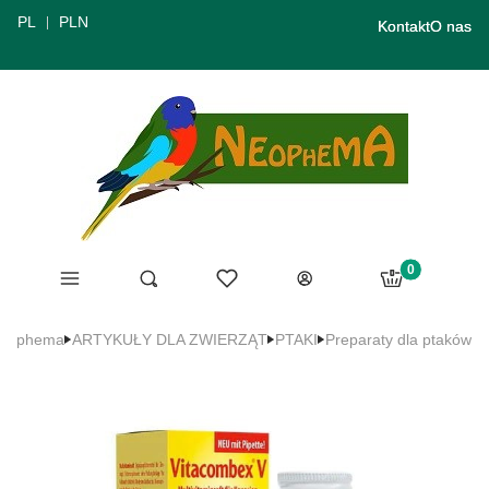
PL
PLN
Kontakt
O nas
Produkty w ko
Menu
Ulubione
Otwórz wyszukiwarkę
Szukaj
Koszyk
Zaloguj się
eophema
ARTYKUŁY DLA ZWIERZĄT
PTAKI
Preparaty dla ptaków