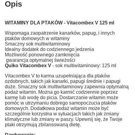
Opis
WITAMINY DLA PTAKÓW - Vitacombex V 125 ml
Wspomaga zaopatrzenie kanarków, papug, i innych
ptaków domowych w witaminy
Smaczny sok multiwitaminowy
Idealny dodatek do codziennego jedzenia
Możliwość ponownego zamknięcia
gwarancja optymalnej świeżości
Quiko Vitacombex V
- sok multiwitaminowy: 125 ml
Vitacombex V to karma uzupełniająca dla ptaków
ozdobnych, takich jak kanarki, papugi średnie i papugi
duże.
Smaczny sok multiwitaminowy zapewnia optymalną
podaż witamin.
Można go karmić codziennie poprzez
karmę lub wodę do picia.
Dostarczanie witamin może
pomóc w utrzymaniu dobrego samopoczucia ptaków
domowych.
Dodatkowa podaż witamin może być
szczególnie korzystna w sytuacjach takich jak zmiany
klimatyczne lub zmiany w paszy.
Upewnij się, że Twoje
ptaki otrzymują zbilansowaną dietę.
Dawkowanie: