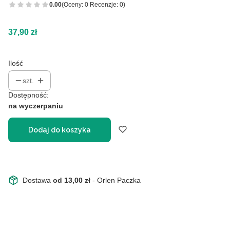
0.00
(Oceny: 0 Recenzje: 0)
Cena
37,90 zł
Ilość
szt.
Dostępność:
na wyczerpaniu
Dodaj do koszyka
Dostawa
od 13,00 zł
- Orlen Paczka