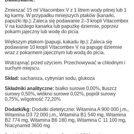
Zmieszać 15 ml Vitacombex V z 1 litrem wody pitnej lub 1
kg karmy.
W przypadku mniejszych ptaków (kanarki,
papużki itp.): Zaleca się podawanie 2–3 kropli Vitacombex
V na każdego kanarka lub papużkę dziennie, poprzez
pokarm jajeczny lub wodę do picia.
Większym ptakom (papugi, kakadu itp.): Zaleca się
podawanie 10 kropli Vitacombex V na papugę dziennie
wraz z pokarmem jajecznym lub wodą do picia.
Wstrząsnąć przed użyciem.
Przechowywać w chłodnym i
suchym miejscu.
Skład:
sacharoza, cytrynian sodu, glukoza
Składniki analityczne:
białko surowe 0,00%, tłuszcz
surowy 0,50%, włókno surowe 0,02%, popiół surowy
0,75%, wilgotność 72,20%
Dodatki/kg:
Dodatki dietetyczne: Witamina A 900 000 j.m.,
Witamina D3 72 000 j.m., Witamina B1 540 mg, Witamina
B2 774 mg, Witamina B6 180 mg, Witamina C 11 100 mg,
Niacynamid 3600 mg