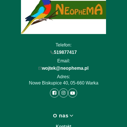
Telefon:
519877417
Email:
wojtek@neophema.pl
Adres:
Nowe Biskupice 40, 05-660 Warka
Linki w stopce
O nas
Kontakt