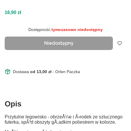
Cena
16,90 zł
Dostępność:
tymczasowo niedostępny
Niedostępny
Dostawa
od 13,00 zł
- Orlen Paczka
Opis
Przytulne legowisko - obrzeÅ¼e i Å›rodek ze sztucznego
futerka, spÃ³d obszyty gÅ‚adkim poliestrem w kolorze.