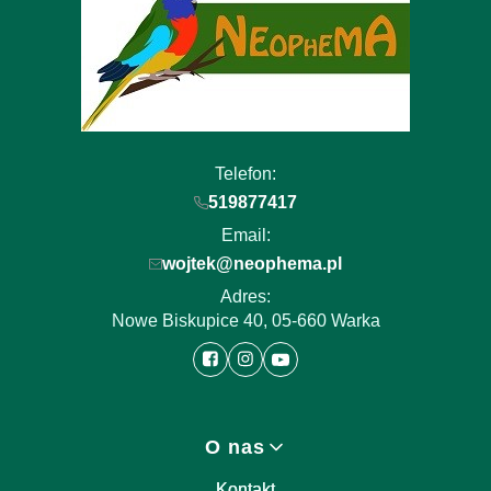
Telefon:
519877417
Email:
wojtek@neophema.pl
Adres:
Nowe Biskupice 40, 05-660 Warka
Linki w stopce
O nas
Kontakt