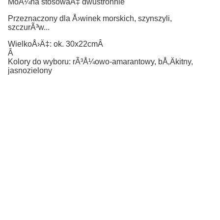
MoÅ¼na stosowaÄ‡ dwustronnie
Przeznaczony dla Å›winek morskich, szynszyli,
szczurÃ³w...
WielkoÅ›Ä‡: ok. 30x22cmÂ
Â
Kolory do wyboru: rÃ³Å¼owo-amarantowy, bÅ‚Äkitny,
jasnozielony