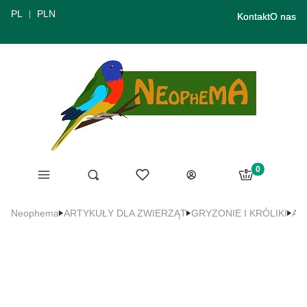
PL
PLN
Kontakt
O nas
Produkty w ko
Menu
Ulubione
Otwórz wyszukiwarkę
Szukaj
Koszyk
Zaloguj się
Neophema
ARTYKUŁY DLA ZWIERZĄT
GRYZONIE I KRÓLIKI
Akc